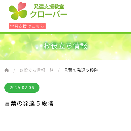
学習支援はこちら
お役立ち情報
ホーム
レッスン
お役立ち情報一覧
言葉の発達５段階
学習に悩んだら
2025.02.06
言葉の発達５段階
90分個別アセスメント＋具体的方針書
組織について