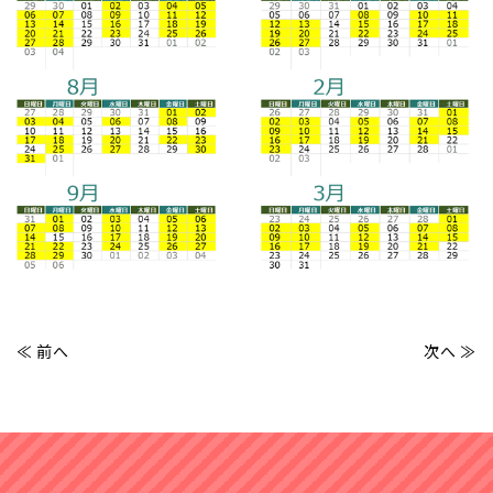
≪ 前へ
次へ ≫