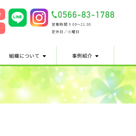
せ
営業時間 9:00～21:00
定休日／火曜日
組
織
に
つ
い
て
事
例
紹
介