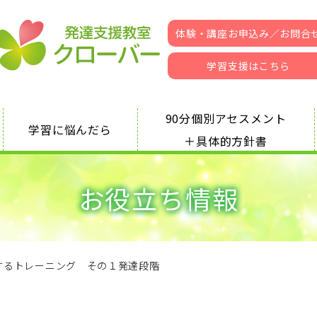
体験・講座お申込み／お問合
学習支援はこちら
9
0
分
個
別
ア
セ
ス
メ
ン
ト
学
習
に
悩
ん
だ
ら
＋
具
体
的
方
針
書
お役立ち情報
するトレーニング その１発達段階