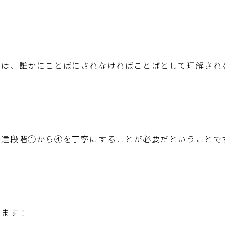
ちは、誰かにことばにされなければことばとして理解され
発達段階①から④を丁寧にすることが必要だということで
います！