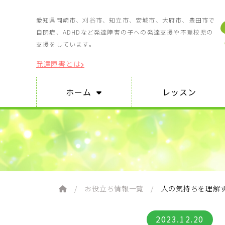
愛知県岡崎市、刈谷市、知立市、安城市、大府市、豊田市で
自閉症、ADHDなど発達障害の子への発達支援や不登校児の
支援をしています。
発達障害とは
ホ
ー
ム
レ
ッ
ス
ン
お役立ち情報一覧
人の気持ちを理解
2023.12.20