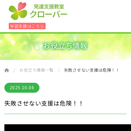
学習支援はこちら
お役立ち情報
ホーム
レッスン
お役立ち情報一覧
失敗させない支援は危険！！
学習に悩んだら
2025.10.06
失敗させない支援は危険！！
90分個別アセスメント＋具体的方針書
組織について